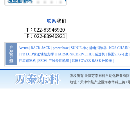
五金通用部件
产
Accura
|
RACK JACK
|
power base
|
SUNJE 禅才静电消除器
|
NOS CHA
品
FPD LCD输送轴组支撑
|
HARMONICDRIVE HDS减速机
|
韩国SPG马达
导
航
行星减速机
|
FPD生产线专用轮组
|
韩国POWER BASE 升降器
|
版权所有 天津万泰东科自动化设备有限
地址：天津华苑产业区海泰华科三路1号3号楼703