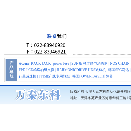
产
Accura
|
RACK JACK
|
power base
|
SUNJE 禅才静电消除器
|
NOS CHA
品
FPD LCD输送轴组支撑
|
HARMONICDRIVE HDS减速机
|
韩国SPG马达
导
航
行星减速机
|
FPD生产线专用轮组
|
韩国POWER BASE 升降器
|
版权所有 天津万泰东科自动化设备有限
地址：天津华苑产业区海泰华科三路1号3号楼703