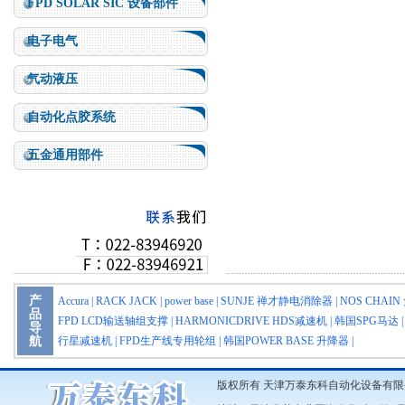
FPD SOLAR SIC 设备部件
电子电气
气动液压
自动化点胶系统
五金通用部件
产
Accura
|
RACK JACK
|
power base
|
SUNJE 禅才静电消除器
|
NOS CHA
品
FPD LCD输送轴组支撑
|
HARMONICDRIVE HDS减速机
|
韩国SPG马达
导
航
行星减速机
|
FPD生产线专用轮组
|
韩国POWER BASE 升降器
|
版权所有 天津万泰东科自动化设备有限